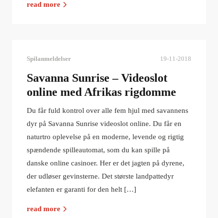
read more
Spilanmeldelser
19-11-2018
Savanna Sunrise – Videoslot
online med Afrikas rigdomme
Du får fuld kontrol over alle fem hjul med savannens
dyr på Savanna Sunrise videoslot online. Du får en
naturtro oplevelse på en moderne, levende og rigtig
spændende spilleautomat, som du kan spille på
danske online casinoer. Her er det jagten på dyrene,
der udløser gevinsterne. Det største landpattedyr
elefanten er garanti for den helt […]
read more