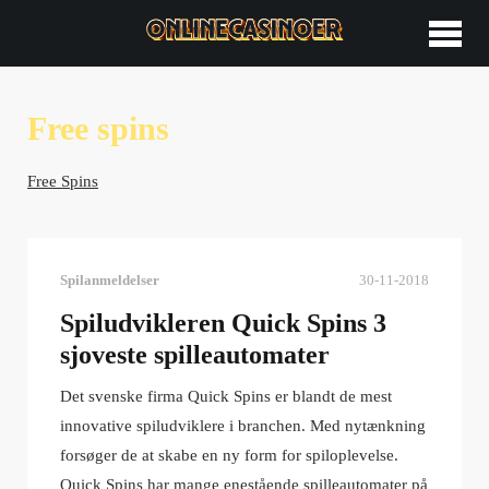
Free spins
Free Spins
Spilanmeldelser
30-11-2018
Spiludvikleren Quick Spins 3
sjoveste spilleautomater
Det svenske firma Quick Spins er blandt de mest
innovative spiludviklere i branchen. Med nytænkning
forsøger de at skabe en ny form for spiloplevelse.
Quick Spins har mange enestående spilleautomater på