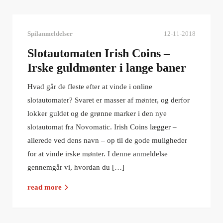
Spilanmeldelser
12-11-2018
Slotautomaten Irish Coins –
Irske guldmønter i lange baner
Hvad går de fleste efter at vinde i online
slotautomater? Svaret er masser af mønter, og derfor
lokker guldet og de grønne marker i den nye
slotautomat fra Novomatic. Irish Coins lægger –
allerede ved dens navn – op til de gode muligheder
for at vinde irske mønter. I denne anmeldelse
gennemgår vi, hvordan du […]
read more