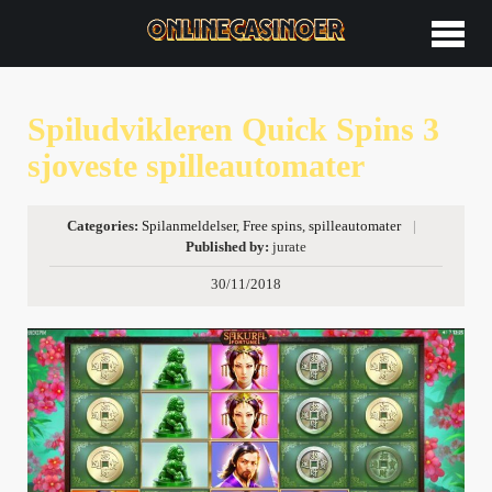
Spiludvikleren Quick Spins 3
sjoveste spilleautomater
Categories:
Spilanmeldelser
,
Free spins
,
spilleautomater
|
Published by:
jurate
30/11/2018