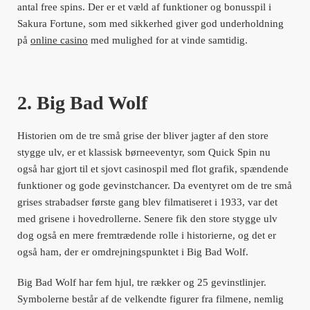
antal free spins. Der er et væld af funktioner og bonusspil i
Sakura Fortune, som med sikkerhed giver god underholdning
på
online casino
med mulighed for at vinde samtidig.
2. Big Bad Wolf
Historien om de tre små grise der bliver jagter af den store
stygge ulv, er et klassisk børneeventyr, som Quick Spin nu
også har gjort til et sjovt casinospil med flot grafik, spændende
funktioner og gode gevinstchancer. Da eventyret om de tre små
grises strabadser første gang blev filmatiseret i 1933, var det
med grisene i hovedrollerne. Senere fik den store stygge ulv
dog også en mere fremtrædende rolle i historierne, og det er
også ham, der er omdrejningspunktet i Big Bad Wolf.
Big Bad Wolf har fem hjul, tre rækker og 25 gevinstlinjer.
Symbolerne består af de velkendte figurer fra filmene, nemlig