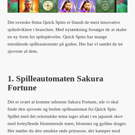
Det svenske firma Quick Spins er blandt de mest innovative
spiludviklere i branchen. Med nytænkning forsøger de at skabe
en ny form for spiloplevelse. Quick Spins har mange
enestående spilleautomater på gaden. Her har vi samlet de tre
sjoveste af dem.
1. Spilleautomaten Sakura
Fortune
Det er svært at komme udenom Sakura Fortune, når vi skal
finde den sjoveste og bedste spilleautomat fra Quick Spin.
Spillet med det orientalske tema tager afsæt i en japansk skov
med fortryllende blomstrende træer, blomster og gyldne drager.
Her møder du den smukke røde prinsesse, der kæmper mod